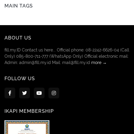
MAIN TAGS
ABOUT US
fill.my.ID Contact us here... Official phone: 08-2242-6626-04 (Call
Only) 085-800-711-777 (WhatsApp Only) Official electronic mail:
Admin: admin@fill.my.id Mail: mail@fill.my.id
more →
FOLLOW US
IKAPI MEMBERSHIP