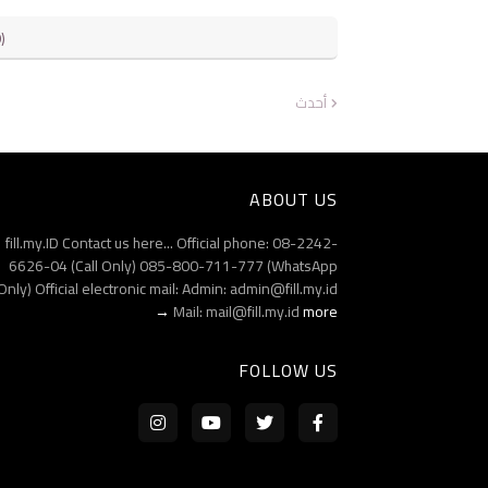
)
أحدث
ABOUT US
fill.my.ID Contact us here... Official phone: 08-2242-
6626-04 (Call Only) 085-800-711-777 (WhatsApp
Only) Official electronic mail: Admin: admin@fill.my.id
Mail: mail@fill.my.id
more →
FOLLOW US