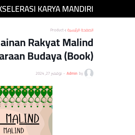
AKSELERASI KARYA MANDIRI
CONTACTS
COMPANY PROFILE
HOME
Product
الصفحة الرئيسية
mainan Rakyat Malind
araan Budaya (Book)
نوفمبر 27, 2024
-
Admin
by