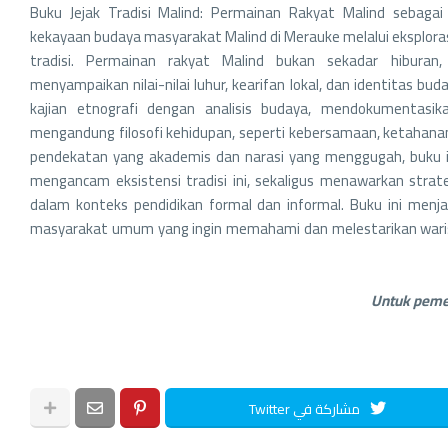
Buku Jejak Tradisi Malind: Permainan Rakyat Malind sebag
kekayaan budaya masyarakat Malind di Merauke melalui eksplora
tradisi. Permainan rakyat Malind bukan sekadar hiburan
menyampaikan nilai-nilai luhur, kearifan lokal, dan identitas 
kajian etnografi dengan analisis budaya, mendokumentasika
mengandung filosofi kehidupan, seperti kebersamaan, ketahan
pendekatan yang akademis dan narasi yang menggugah, buku i
mengancam eksistensi tradisi ini, sekaligus menawarkan strateg
dalam konteks pendidikan formal dan informal. Buku ini menjad
masyarakat umum yang ingin memahami dan melestarikan warisa
Untuk peme
مشاركة في Twitter