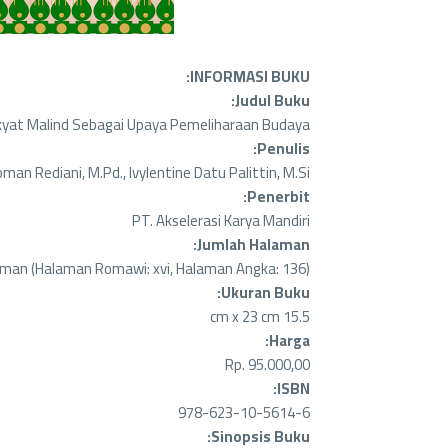
INFORMASI BUKU:
Judul Buku:
Rakyat Malind Sebagai Upaya Pemeliharaan Budaya
Penulis:
yoman Rediani, M.Pd., Ivylentine Datu Palittin, M.Si.
Penerbit:
PT. Akselerasi Karya Mandiri
Jumlah Halaman:
aman (Halaman Romawi: xvi, Halaman Angka: 136)
Ukuran Buku:
15.5 cm x 23 cm
Harga:
Rp. 95.000,00
ISBN:
978-623-10-5614-6
Sinopsis Buku: