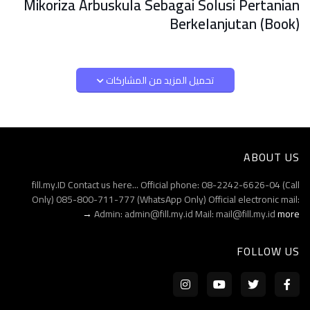
Mikoriza Arbuskula Sebagai Solusi Pertanian
Berkelanjutan (Book)
تحميل المزيد من المشاركات
ABOUT US
fill.my.ID Contact us here... Official phone: 08-2242-6626-04 (Call
Only) 085-800-711-777 (WhatsApp Only) Official electronic mail:
Admin: admin@fill.my.id Mail: mail@fill.my.id
more →
FOLLOW US